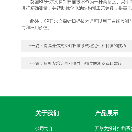
英国KP开尔文探针扫描技术作为一种高精度、局部特
进行精确测量，并帮助优化电池结构和工艺参数，提高电
此外，KP开尔文探针扫描技术还可以用于在线监测与
究和应用价值。
上一篇：
提高开尔文探针扫描系统稳定性和精度的技巧
下一篇：
皮可安培计的准确性与精度解析及选购建议
关于我们
产品展示
公司简介