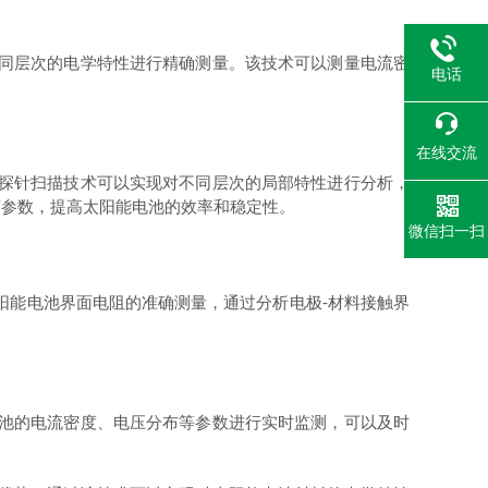
同层次的电学特性进行精确测量。该技术可以测量电流密
电话
在线交流
探针扫描技术可以实现对不同层次的局部特性进行分析，
艺参数，提高太阳能电池的效率和稳定性。
微信扫一扫
能电池界面电阻的准确测量，通过分析电极-材料接触界
池的电流密度、电压分布等参数进行实时监测，可以及时