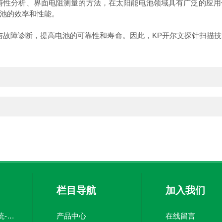
性分析、界面电阻测量的方法，在太阳能电池领域具有广泛的应用
池的效率和性能。
故障诊断，提高电池的可靠性和寿命。因此，KP开尔文探针扫描技
栏目导航
加入我们
开尔文探针扫描系统-半导体表征
产品中心
在线留言