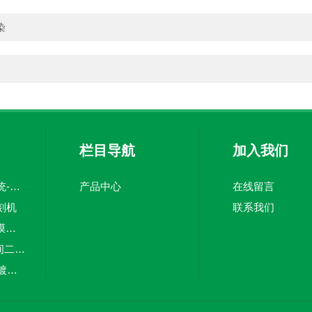
染
栏目导航
加入我们
开尔文探针扫描系统-半导体表征
产品中心
在线留言
刻机
联系我们
KVT电子束蒸发镀膜系统
TOF-SIMS飞行时间二次离子质谱测试设备
PVD脉冲激光沉积镀膜设备
飞行时间二次离子质谱-材料表征