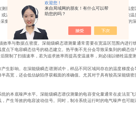
欢迎您！
来自局域网的朋友！有什么可以帮
量重复性与分辨率的核心因素。深能级瞬态谱技术依赖于在特定温度
助您的吗？
，或温度波动超出允许范围，将直接导致发射率峰位发生漂移。较小的温
号采集过程中样品状态的一致性，温度波动引入的附加噪声会掩盖微弱的
效率与数据点密度。深能级瞬态谱测量通常需要在宽温区范围内进行线
温度点下电容瞬态信号的稳态建立。热平衡不充分会导致采集到的瞬态信
滞后限制了扫描速率，若为追求效率而提高变温速率，则必须以牺牲温度
生影响。在深能级瞬态谱测试中，样品不同区域间存在的温度梯度会
峰半高宽，还会低估缺陷俘获截面的准确值。尤其对于具有较高深能级密
的本底噪声水平。深能级瞬态谱仪测量的电容变化量通常在皮法至飞
线，产生等效的电容波动信号。同时，制冷系统运行时的电气噪声也可能