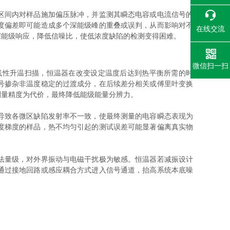
区间内对样品施加偏压脉冲，并监测其瞬态电容或电流信号的
度偏差即可能造成多个深能级峰的重叠或误判，从而影响对不
在线交流
深能级响应，降低信噪比，使低浓度缺陷的检测变得困难。
微信扫一扫
性升温扫描，恒温器在改变设定温度后达到热平衡所需的时
号掺杂非温度稳定的过渡成分，在后续差分相关或傅里叶变换
测量精度为代价，最终降低能级能量分辨力。
导致各微区缺陷发射率不一致，使最终测量的电容瞬态表现为
度梯度的样品，热不均匀引起的测试误差可能显著偏离真实物
法量级，对外界振动与电磁干扰极为敏感。恒温器若减振设计
通过接地回路或感应耦合方式进入信号通道，抬高系统本底噪