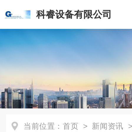
科睿设备有限公司
当前位置：
首页
>
新闻资讯
>