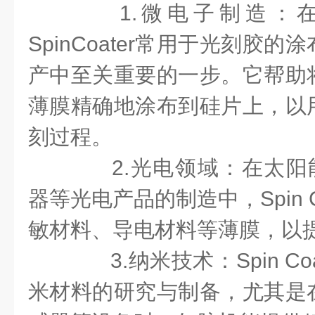
1.微电子制造：在
SpinCoater常用于光刻胶
产中至关重要的一步。它帮助
薄膜精确地涂布到硅片上，以
刻过程。
2.光电领域：在太阳能
器等光电产品的制造中，Spin C
敏材料、导电材料等薄膜，以
3.纳米技术：Spin Co
米材料的研究与制备，尤其是