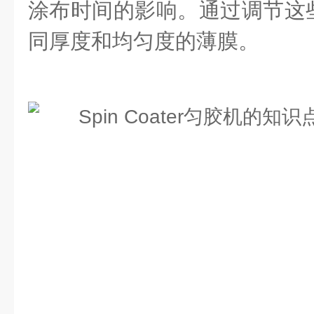
涂布时间的影响。通过调节这
同厚度和均匀度的薄膜。