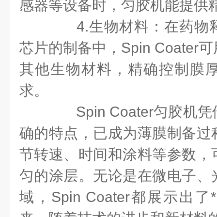
感器等设备时，匀胶机能提供
4.生物材料：在药物
芯片的制备中，Spin Coate
其他生物材料，精确控制膜
求。
Spin Coater匀胶
确的特点，已成为薄膜制备过
节转速、时间和涂料等参数，
匀的涂层。无论是在微电子、
域，Spin Coater都展示