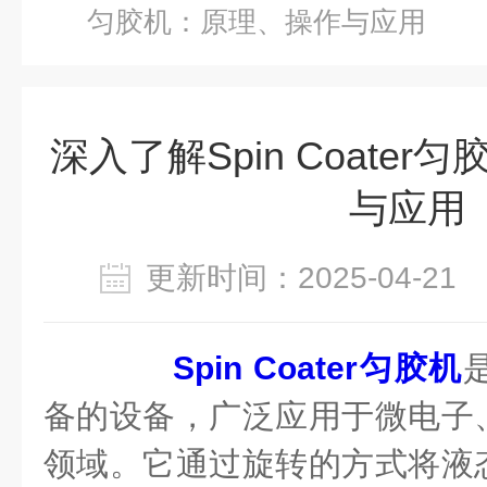
匀胶机：原理、操作与应用
深入了解Spin Coate
与应用
更新时间：2025-04-2
Spin Coater匀胶机
备的设备，广泛应用于微电子
领域。它通过旋转的方式将液