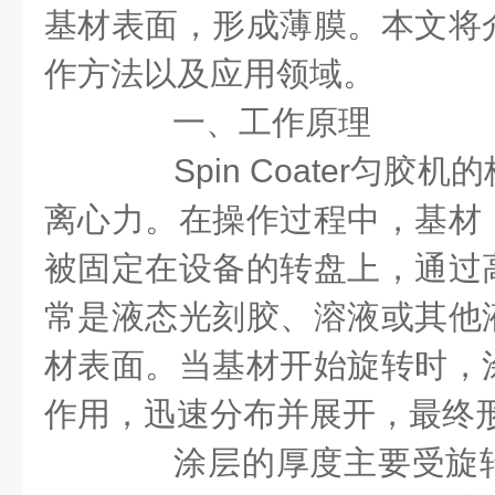
基材表面，形成薄膜。本文将
作方法以及应用领域。
一、工作原理
Spin Coater匀胶
离心力。在操作过程中，基材
被固定在设备的转盘上，通过
常是液态光刻胶、溶液或其他
材表面。当基材开始旋转时，
作用，迅速分布并展开，最终
涂层的厚度主要受旋转