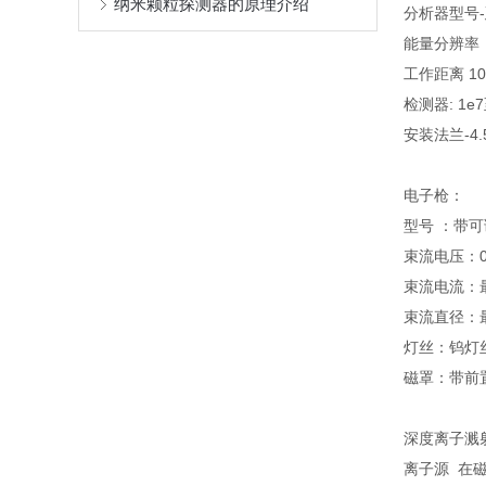
纳米颗粒探测器的原理介绍
分析器型号
能量分辨率：
工作距离 1
检测器: 1
安装法兰-4.
电子枪：
型号 ：带
束流电压：0
束流电流：最
束流直径：最
灯丝：钨灯
磁罩：带前
深度离子溅
离子源 在