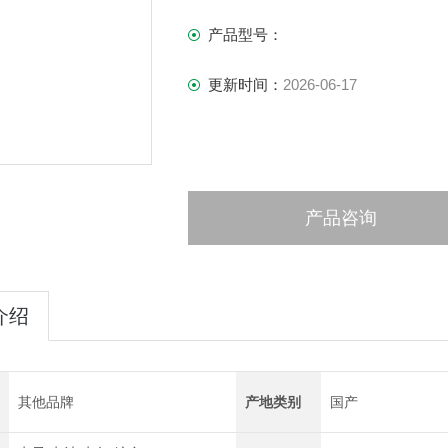
束流直径：大800um
灯丝：钨灯丝
产品型号：
磁罩：带前置保护壳的Mu罩
更新时间：
2026-06-17
产品咨询
介绍
其他品牌
产地类别
国产