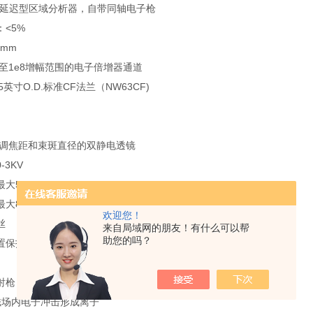
-延迟型区域分析器，自带同轴电子枪
<5%
0mm
e7至1e8增幅范围的电子倍增器通道
5英寸O.D.标准CF法兰（NW63CF)
可调焦距和束斑直径的双静电透镜
-3KV
大50uA
大800um
欢迎您！
丝
来自局域网的朋友！有什么可以帮
助您的吗？
置保护壳的Mu罩
射枪
磁场内电子冲击形成离子