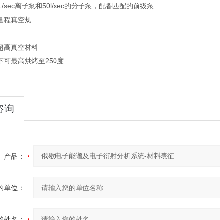
L/sec离子泵和50l/sec的分子泵，配备匹配的前级泵
量程真空规
超高真空材料
下可最高烘烤至250度
咨询
产品：
的单位：
的姓名：