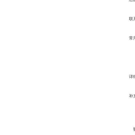
联
常
详
补