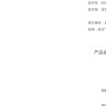
真空泵：60
真空规：宽
真空兼容：
烘烤：真空
产品
您
您