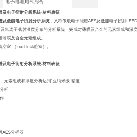
电子/电池,电气,综合
谱及电子衍射分析系统-材料表征
谱及低能电子衍射分析系统
，又称俄歇电子能谱AES及低能电子衍射LEE
D、及氩离子溅射深度分布的分析系统，完成对薄膜及合金的元素组成和深
量薄膜及合金元素组成。
室 （load-lock腔室）。
谱及电子衍射分析系统-材料表征
构，元素组成和厚度分析达到“亚纳米级"精度
品分析
操作
谱AES分析器