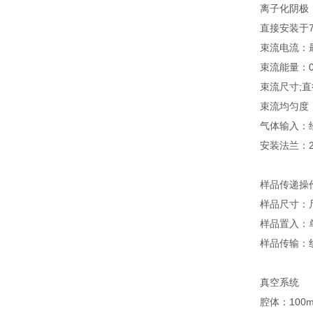
离子化阴极 
直接安装于7
束流电流：最
束流能量：0-
束流尺寸;直
束流均匀度：
气体输入：
安装法兰：23
样品传递操
样品尺寸：尺
样品置入：
样品传输：
真空系统
腔体：100