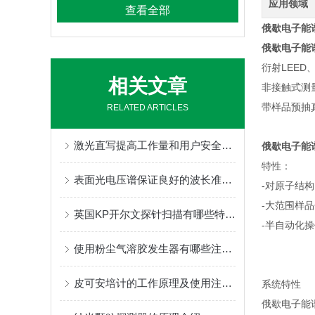
应用领域
查看全部
俄歇电子能
俄歇电子能
衍射LEE
相关文章
非接触式测
带样品预抽真空
RELATED ARTICLES
激光直写提高工作量和用户安全程度
俄歇电子能
特性：
表面光电压谱保证良好的波长准确度和重复性
-对原子结
-大范围样
英国KP开尔文探针扫描有哪些特点性能？
-半自动化
使用粉尘气溶胶发生器有哪些注意事项
皮可安培计的工作原理及使用注意事项
系统特性
俄歇电子能