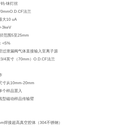
钨-铼灯丝
0mmO.D.CF法兰
大10 uA
3keV
径范围5至25mm
<5%
经过泄漏阀气体直接输入至离子源
/4英寸（70mm）O.D.CF法兰
作
寸从10mm-20mm
单个样品置入
线型磁动样品传输臂
mm焊接超高真空腔体（304不锈钢）