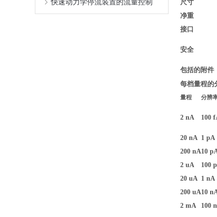
快速动力学停流装置的流量控制
尺寸
净重
接口
安全
包括的附件
每档量程的
量程
分辨
2 nA
100 
20 nA
1 pA
200 nA
10 p
2 uA
100 
20 uA
1 nA
200 uA
10 n
2 mA
100 