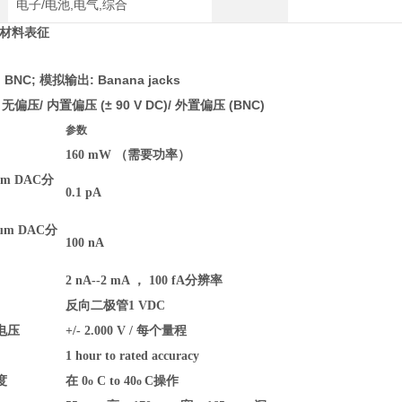
电子/电池,电气,综合
-材料表征
NC; 模拟输出: Banana jacks
偏压/ 内置偏压 (± 90 V DC)/ 外置偏压 (BNC)
参数
160 mW （需要功率）
mum DAC分
0.1 pA
mum DAC分
100 nA
2 nA--2 mA ， 100 fA分辨率
反向二极管1 VDC
电压
+/- 2.000 V / 每个量程
1 hour to rated accuracy
度
在 0
C to 40
C操作
o
o