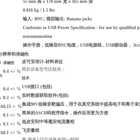
55 mm 高 x 170 mm 宽 x 165 mm 深
0.816 kg / 1.5 lbs
输入: BNC; 模拟输出: Banana jacks
Conforms to USB Power Specification - for use by qualified p
nstrumentation
操作手册，低噪音BNC电缆，USB电源线，USB驱动器， Actu
分辨率和准确性
皮可安培计-材料表征
率
准确性
两款设备型号比较表：
0.4 +/- %
fA
技术
USB接口 (包括)
0.4 +/- %
实时数据获取软件(包括)
A
0.2 +/- %
集成90V低噪音靶偏压，用于在真空系统中提高电子和离子束
pA
0.15 +- %
简单的ASCII码程序指令，操作应用更为方便
0.1 +/- %
低皮安到中等毫安电流量程
A
0.1 +/- %
飞安量程
nA
0.1 +/- %
量-最多127个设备在同一时间。