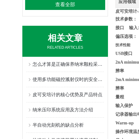
应用领域
查看全部
皮可安培计
技术参数：
接口 输入: B
相关文章
偏压选项： 无
技术性能
RELATED ARTICLES
USB接口
2nA mini
怎么才算是正确保养纳米颗粒采样器
辨率
使用多功能磁控溅射仪时的安全操作规程
2mA mini
辨率
皮可安培计的核心优势及产品特点
量程
输入保护
纳米压印系统应用及方法介绍
记录器输出
Warm-up
半自动光刻机的缺点分析
操作环境温