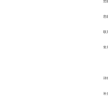
您
您
联
常
详
补