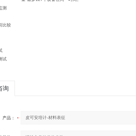
监测
前比较
试
测试
咨询
产品：