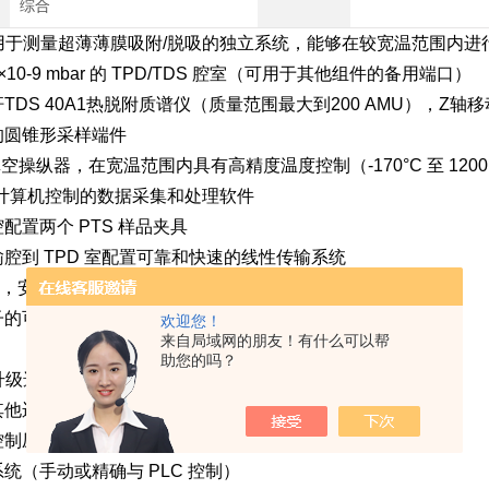
综合
用于测量超薄薄膜吸附/脱吸的独立系统，能够在较宽温范围内进
10-9 mbar 的 TPD/TDS 腔室（可用于其他组件的备用端口）
TDS 40A1热脱附质谱仪（质量范围最大到200 AMU），Z
的圆锥形采样端件
真空操纵器，在宽温范围内具有高精度温度控制（-170°C 至 1200 
 计算机控制的数据采集和处理软件
配置两个 PTS 样品夹具
腔到 TPD 室配置可靠和快速的线性传输系统
撑柜，安装所有的电子部件
子的可调节刚性大型机，便于系统放置
欢迎您！
来自局域网的朋友！有什么可以帮
助您的吗？
升级选项
其他运动轴，并机动化
制压力，将压力范围从超高真空扩展到 1 atm 的可能性
统（手动或精确与 PLC 控制）