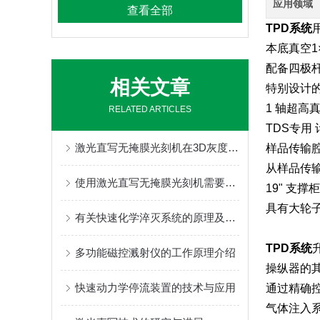
应用领域
查看全部
TPD系统
本底真空1×
配备四极杆
相关文章
特别设计
1 轴超高
RELATED ARTICLES
TDS专用
激光直写无掩膜光刻机在3D灰度曝光的应用
样品传输腔
从样品传输
使用激光直写无掩膜光刻机需要注意的细节
19" 支
具有大轮
有关快速化学淬灭系统的原理及应用
TPD系统
多功能磁控溅射仪的工作原理介绍
操纵器的
快速动力学停流装置的技术与应用
通过精确控
气体注入系