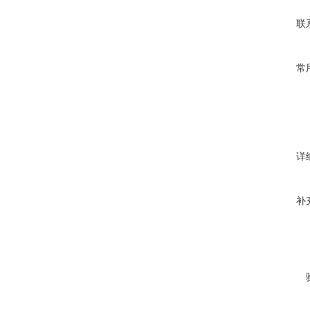
联
常
详
补