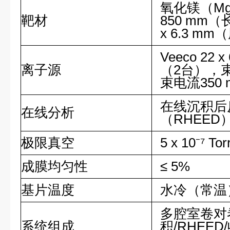
氧化镁（M
靶材
850 mm（
x 6.3 mm
Veeco 22
离子源
（2台），束电
束电流350 
在线沉积后
在线分析
（RHEED
极限真空
5 x 10⁻⁷ Tor
成膜均匀性
≤ 5%
基片温度
水冷（常温
多腔室卷对
系统组成
积/RHEE