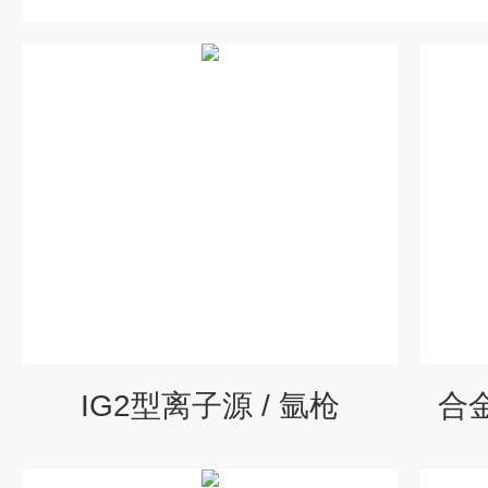
IG2型离子源 / 氩枪
合